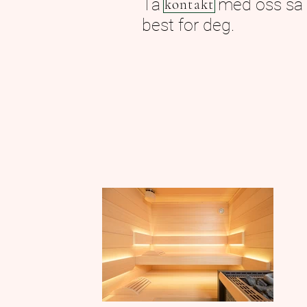
Ta med oss så finner
kontakt
best for deg.