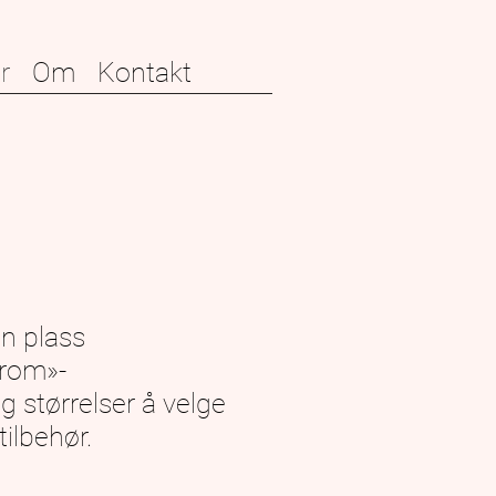
r
Om
Kontakt
in plass
 rom»-
g størrelser å velge
ilbehør.