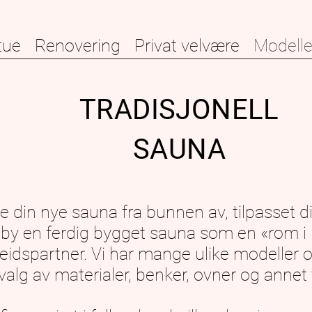
tue
Renovering
Privat velvære
Modelle
TRADISJONELL
SAUNA
ge din nye sauna fra bunnen av, tilpasset d
 tilby en ferdig bygget sauna som en «rom i
eidspartner. Vi har mange ulike modeller o
alg av materialer, benker, ovner og annet t